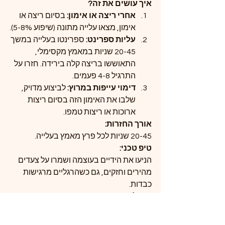
איך עושים את זה?
אחרי ריצה או אימון: 
בסיום ריצה או 
אימון, מצאו עלייה מתונה (שיפוע 5-8%).
עליות ספרינט: 
ספרינטו בעלייה במשך 
20-45 שניות במאמץ מקסימלי, 
התאוששו בריצה קלה בירידה. חזרו על 
התרגיל 4-8 פעמים.
דימוי עייפות במרוץ: 
לביצוע מדויק, 
שלבו את האימון הזה בסיום ריצות 
ארוכות או ריצות טמפו.
אורך החזרות:
20-45 שניות לכל פרץ מאמץ בעלייה.
טיפ טכני:
הניעו את הידיים בעוצמה ושמרו על צעדים 
מהירים וחזקים, גם כשהרגליים מרגישות 
כבדות.
טיפ למתקדמים:
דמיינו מתחרה ממש לפניכם או את קו הסיום 
שמחכה למעלה כדי להכניס עוד מוטיבציה.