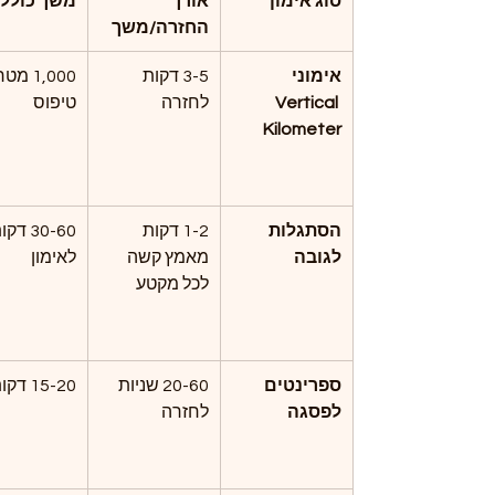
סוג אימון
אורך 
משך כולל
החזרה/משך
אימוני 
3-5 דקות 
1,000 מטר
Vertical 
לחזרה
טיפוס
Kilometer
הסתגלות 
1-2 דקות 
30-60 דק
לגובה
מאמץ קשה 
לאימון
לכל מקטע
ספרינטים 
20-60 שניות 
15-20 דקות
לפסגה
לחזרה