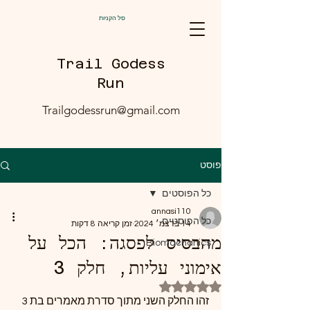
סל הקניות
Trail Godess
Run
Trailgodessrun@gmail.com
פוסט
כל הפוסטים
annasi110
כל הפוסטים
14 בדצמ׳ 2024
זמן קריאה 8 דקות
מהבסיס לפסגה: הכל על
Biomachanics
אימוני עליות, חלק 3
דירוג של NaN מתוך 5 כוכבים
זהו החלק השני מתוך סדרת מאמרים בת 3 