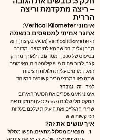
חלק 3: כובשים את הגובה 
– ריצה מתקדמת וריצה 
הררית
אימוני Vertical Kilometer: 
אתגר אמיתי למטפסים בנשמה
ה-Vertical Kilometer (או VK בקיצור) הוא 
מבחן עלית-הכושר האולטימטיבי. מדובר 
בטיפוס של 1,000 מטר גובה לאורך מרחק 
קצר, לרוב פחות מ-5 קילומטרים. האימונים 
האלה מדמים עליות תלולות ורציפות 
שתמצאו במרוצי הרים קשוחים במיוחד.
למה זה עובד?
אימוני VK משפרים את הכושר האירובי 
המקסימלי שלכם (VO2 max) ומחזקים את 
שרירי הרגליים ואת היעילות שלכם בעליות 
הכי קשות שיש.
איך עושים את זה?
מוצאים מסלול מתאים: 
חפשו מסלול 
עם שיפוע יציב של 25-35%. אם אין כזה 